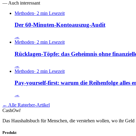
—
Auch interessant
Methoden
·
2 min Lesezeit
Der 60-Minuten-Kontoauszug-Audit
→
Methoden
·
2 min Lesezeit
Rücklagen-Töpfe: das Geheimnis ohne finanziel
→
Methoden
·
2 min Lesezeit
Pay-yourself-first: warum die Reihenfolge alles e
→
←
Alle Ratgeber-Artikel
Cash
Owl
Das Haushaltsbuch für Menschen, die verstehen wollen, wo ihr Geld
Produkt