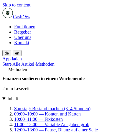
Skip to content
Cash
Owl
Funktionen
Ratgeber
Über uns
Kontakt
·
de
en
App laden
Start
›
Alle Artikel
›
Methoden
—
Methoden
Finanzen sortieren in einem Wochenende
2 min Lesezeit
Inhalt
Samstag: Bestand machen (3–4 Stunden)
09:00–10:00 — Konten und Karten
10:00–11:00 — Fixkosten
11:00–12:00 — Variable Ausgaben grob
12:00–13:00 — Pause, Bilanz auf einer Seite