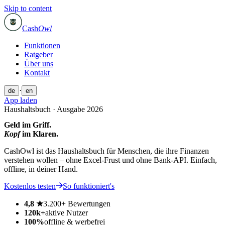
Skip to content
Cash
Owl
Funktionen
Ratgeber
Über uns
Kontakt
·
de
en
App laden
Haushaltsbuch · Ausgabe 2026
Geld im Griff.
Kopf
im
Klaren.
CashOwl ist das Haushaltsbuch für Menschen, die ihre Finanzen
verstehen wollen – ohne Excel-Frust und ohne Bank-API. Einfach,
offline, in deiner Hand.
Kostenlos testen
So funktioniert's
4,8 ★
3.200+ Bewertungen
120k+
aktive Nutzer
100%
offline & werbefrei