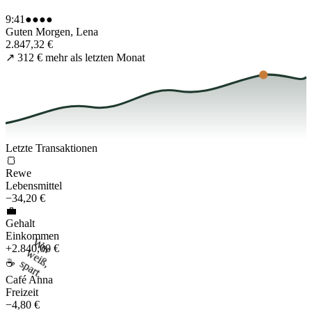
9:41
●●●●
Guten Morgen, Lena
2.847,32 €
↗ 312 € mehr als letzten Monat
Letzte Transaktionen
🍞
Rewe
Lebensmittel
−34,20 €
💼
Gehalt
Einkommen
Wer
weiß,
+2.840,00 €
spart.
☕
Café Anna
Freizeit
−4,80 €