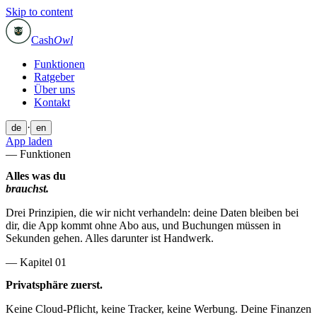
Skip to content
Cash
Owl
Funktionen
Ratgeber
Über uns
Kontakt
·
de
en
App laden
—
Funktionen
Alles was du
brauchst.
Drei Prinzipien, die wir nicht verhandeln: deine Daten bleiben bei
dir, die App kommt ohne Abo aus, und Buchungen müssen in
Sekunden gehen. Alles darunter ist Handwerk.
— Kapitel 0
1
Privatsphäre zuerst.
Keine Cloud-Pflicht, keine Tracker, keine Werbung. Deine Finanzen