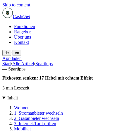
Skip to content
Cash
Owl
Funktionen
Ratgeber
Über uns
Kontakt
·
de
en
App laden
Start
›
Alle Artikel
›
Spartipps
—
Spartipps
Fixkosten senken: 17 Hebel mit echtem Effekt
3 min Lesezeit
Inhalt
Wohnen
1. Stromanbieter wechseln
2. Gasanbieter wechseln
3. Internet-Tarif prüfen
Mobilität